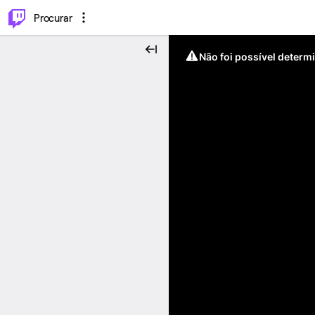
.
⌥
P
Procurar
Não foi possível determ