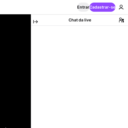
Entrar
Cadastrar-se
Chat da live