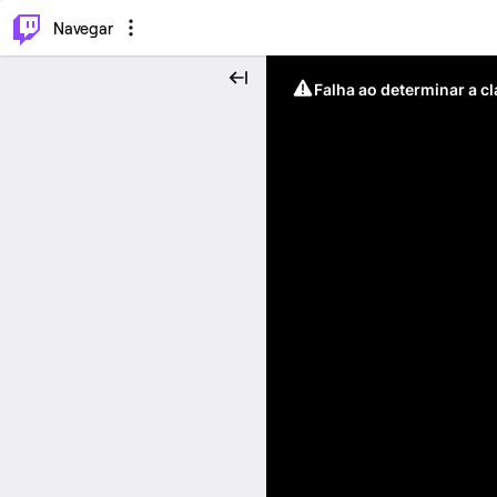
⌥
P
Navegar
Falha ao determinar a c