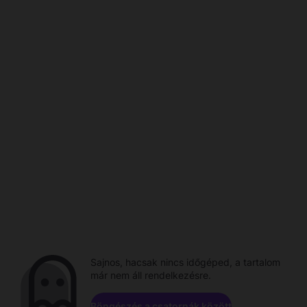
Sajnos, hacsak nincs időgéped, a tartalom
már nem áll rendelkezésre.
Böngészés a csatornák között