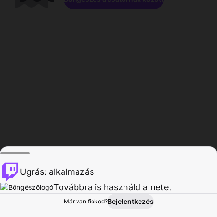
Ugrás: alkalmazás
Továbbra is használd a netet
Bejelentkezés
Már van fiókod?
Főoldal
Böngészés
Tevékenység
Profil