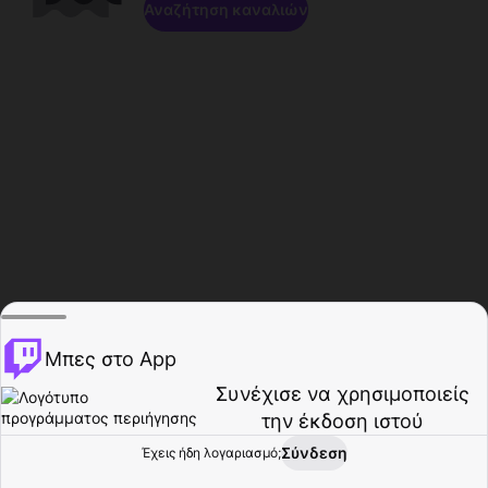
Αναζήτηση καναλιών
Μπες στο App
Συνέχισε να χρησιμοποιείς
την έκδοση ιστού
Σύνδεση
Έχεις ήδη λογαριασμό;
Αρχική σελίδα
Περιήγηση
Δραστηριότητα
Προφίλ