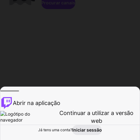
Procurar canais
Abrir na aplicação
Continuar a utilizar a versão
web
Iniciar sessão
Já tens uma conta?
Página inicial
Procurar
Atividade
Perfil