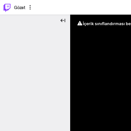
⌥
P
Gözat
İçerik sınıflandırması b