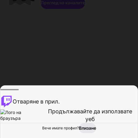
Преглед на каналите
Отваряне в прил.
Продължавайте да използвате
уеб
Влизане
Вече имате профил?
Начало
Преглед
Активност
Профил