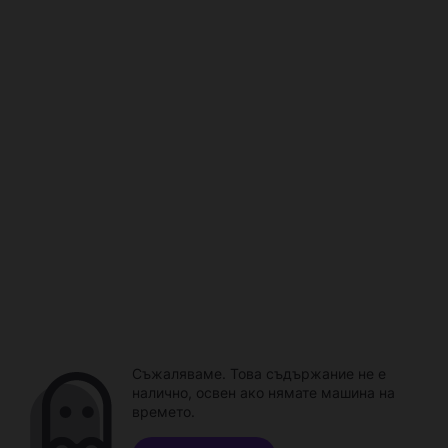
Съжаляваме. Това съдържание не е
налично, освен ако нямате машина на
времето.