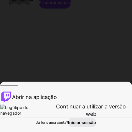
Procurar canais
Abrir na aplicação
Continuar a utilizar a versão
web
Iniciar sessão
Já tens uma conta?
Página inicial
Procurar
Atividade
Perfil