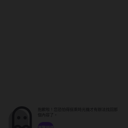
抱歉啦！您恐怕得搭乘時光機才有辦法找回那
個內容了。
瀏覽頻道