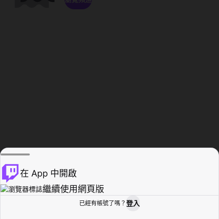
在 App 中開啟
繼續使用網頁版
登入
已經有帳號了嗎？
創作者基地
瀏覽
活動紀錄
個人檔案