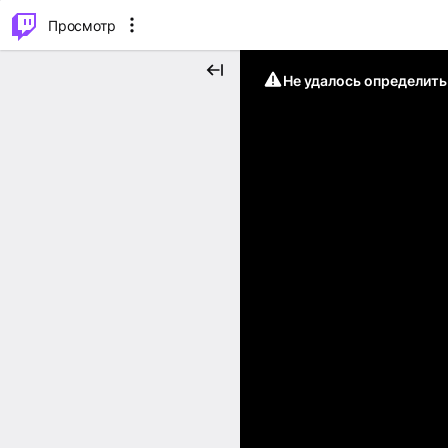
.
⌥
P
Просмотр
Не удалось определит