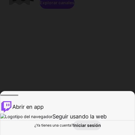
Explorar canales
Abrir en app
Seguir usando la web
Iniciar sesión
Página del
¿Ya tienes una cuenta?
Explorar
Actividad
Perfil
Creador