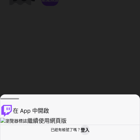
在 App 中開啟
繼續使用網頁版
登入
已經有帳號了嗎？
創作者基地
瀏覽
活動紀錄
個人檔案