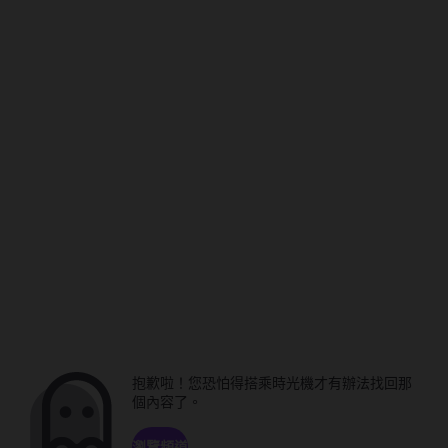
抱歉啦！您恐怕得搭乘時光機才有辦法找回那
個內容了。
瀏覽頻道