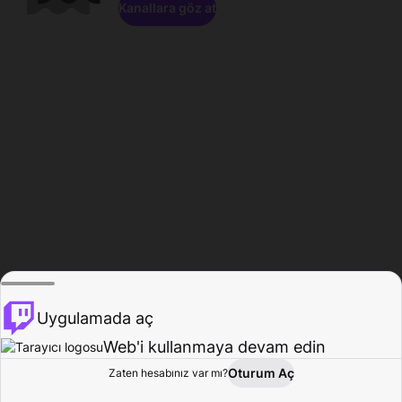
Kanallara göz at
Uygulamada aç
Web'i kullanmaya devam edin
Oturum Aç
Zaten hesabınız var mı?
Ana Sayfa
Gözat
Aktivite
Profil