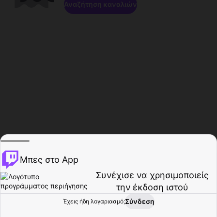
Αναζήτηση καναλιών
Μπες στο App
Συνέχισε να χρησιμοποιείς
την έκδοση ιστού
Σύνδεση
Έχεις ήδη λογαριασμό;
Αρχική σελίδα
Περιήγηση
Δραστηριότητα
Προφίλ