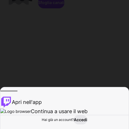
Sfoglia canali
Apri nell'app
Continua a usare il web
Accedi
Hai già un account?
Base
Sfoglia
Attività
Profilo