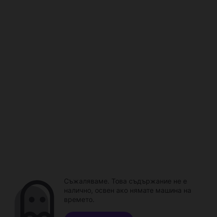
Съжаляваме. Това съдържание не е
налично, освен ако нямате машина на
времето.