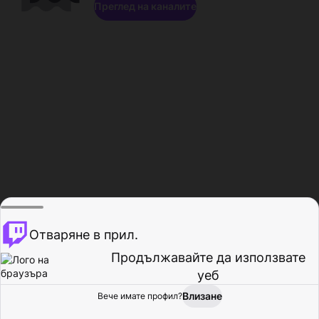
Преглед на каналите
Отваряне в прил.
Продължавайте да използвате
уеб
Влизане
Вече имате профил?
Начало
Преглед
Активност
Профил