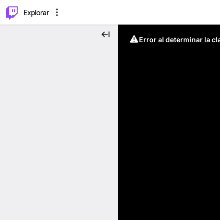
⌥
P
Explorar
Error al determinar la c