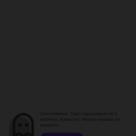
Съжаляваме. Това съдържание не е
налично, освен ако нямате машина на
времето.