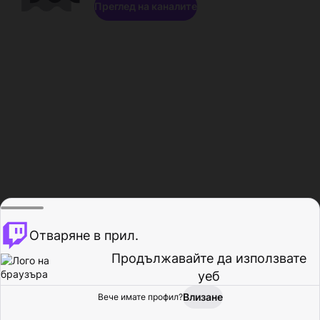
Преглед на каналите
Отваряне в прил.
Продължавайте да използвате
уеб
Влизане
Вече имате профил?
Начало
Преглед
Активност
Профил