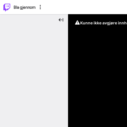
⌥
P
Bla gjennom
Kunne ikke avgjøre innh