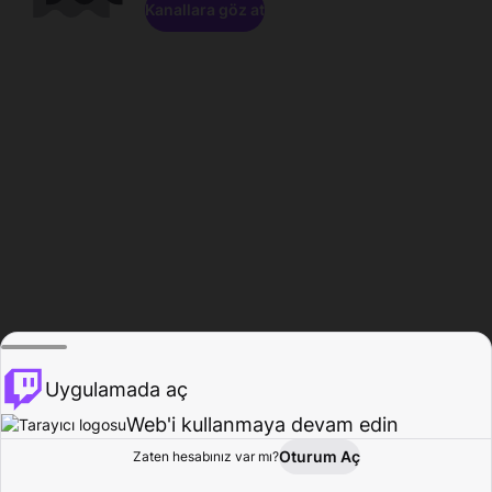
Kanallara göz at
Uygulamada aç
Web'i kullanmaya devam edin
Oturum Aç
Zaten hesabınız var mı?
Ana Sayfa
Gözat
Aktivite
Profil