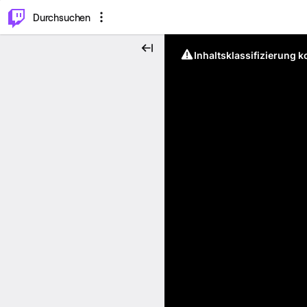
.
⌥
P
Durchsuchen
Inhaltsklassifizierung 