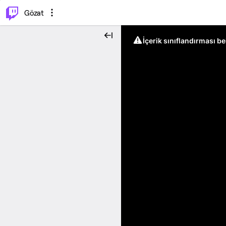
⌥
P
Gözat
İçerik sınıflandırması b