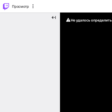
.
⌥
P
Просмотр
Не удалось определит