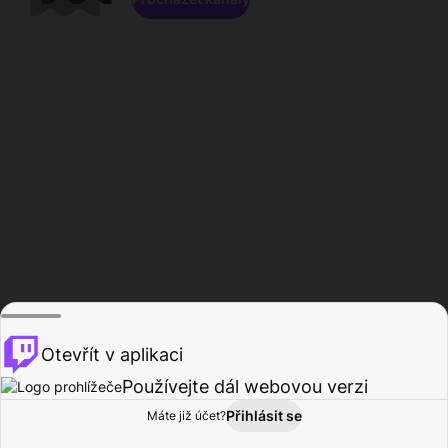
Otevřít v aplikaci
Používejte dál webovou verzi
Přihlásit se
Máte již účet?
Domů
Procházet
Aktivita
Profil