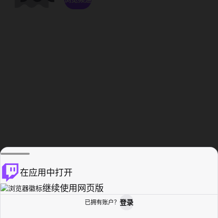
在应用中打开
继续使用网页版
登录
已拥有账户？
主页
浏览
活动纪录
个人资料