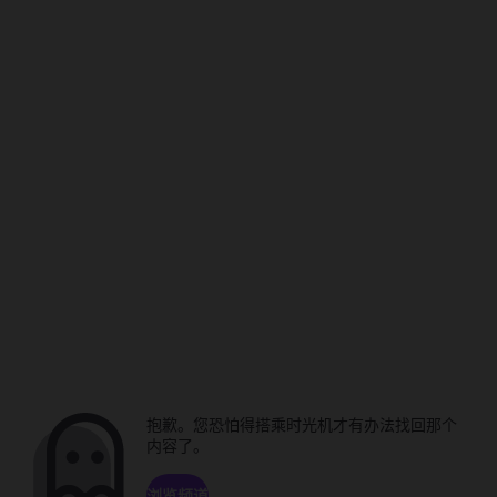
抱歉。您恐怕得搭乘时光机才有办法找回那个
内容了。
浏览频道