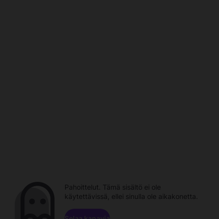
Pahoittelut. Tämä sisältö ei ole
käytettävissä, ellei sinulla ole aikakonetta.
Selaa kanavia