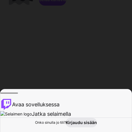
Avaa sovelluksessa
Jatka selaimella
Kirjaudu sisään
Onko sinulla jo tili?
Koti
Selaa
Toiminta
Profiili