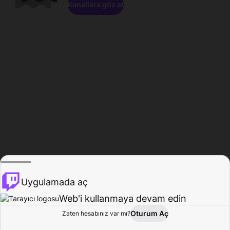
Kanallara göz at
Uygulamada aç
Web'i kullanmaya devam edin
Oturum Aç
Zaten hesabınız var mı?
Ana Sayfa
Gözat
Aktivite
Profil