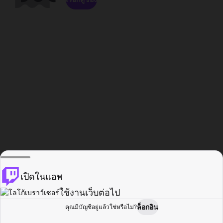
เปิดในแอพ
ใช้งานเว็บต่อไป
ล็อกอิน
คุณมีบัญชีอยู่แล้วใช่หรือไม่?
หน้าแรก
เรียกดู
กิจกรรม
โปรไฟล์