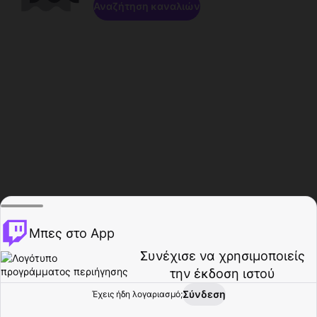
Αναζήτηση καναλιών
Μπες στο App
Συνέχισε να χρησιμοποιείς
την έκδοση ιστού
Σύνδεση
Έχεις ήδη λογαριασμό;
Αρχική σελίδα
Περιήγηση
Δραστηριότητα
Προφίλ