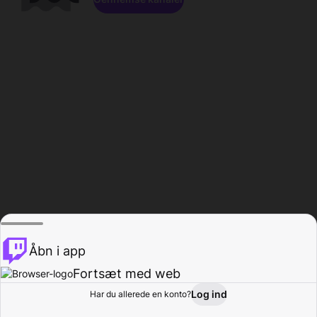
Åbn i app
Fortsæt med web
Log ind
Har du allerede en konto?
Hjem
Gennemse
Aktivitet
Profil