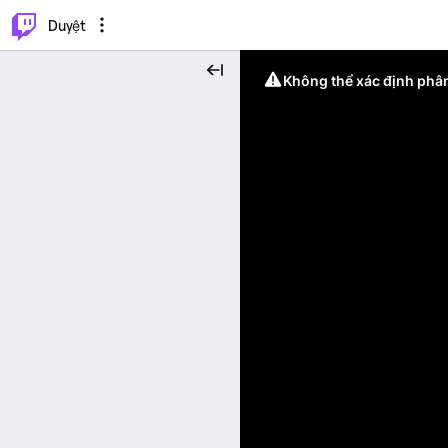
.
⌥
P
Duyệt
Không thể xác định phân