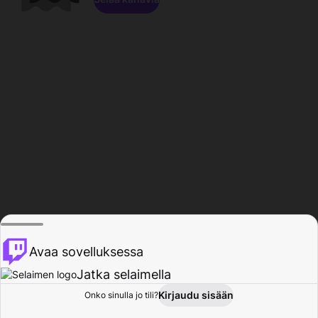
Avaa sovelluksessa
Jatka selaimella
Kirjaudu sisään
Onko sinulla jo tili?
Koti
Selaa
Toiminta
Profiili