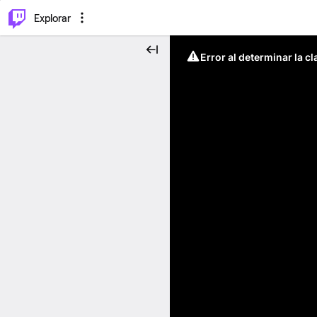
⌥
P
Explorar
Error al determinar la c