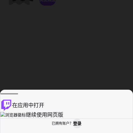
在应用中打开
继续使用网页版
登录
已拥有账户？
主页
浏览
活动纪录
个人资料