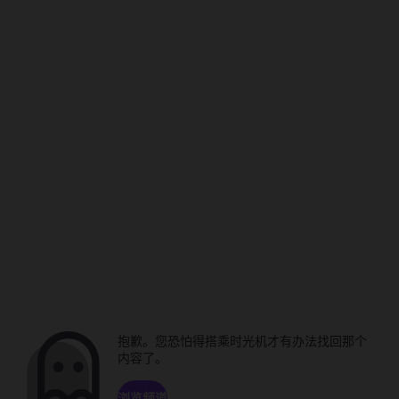
抱歉。您恐怕得搭乘时光机才有办法找回那个
内容了。
浏览频道