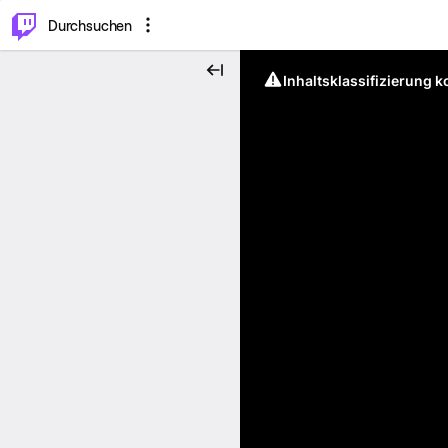
.
⌥
P
Durchsuchen
Inhaltsklassifizierung 