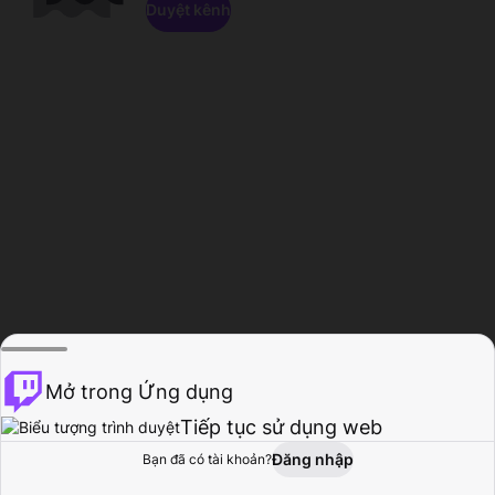
Duyệt kênh
Mở trong Ứng dụng
Tiếp tục sử dụng web
Đăng nhập
Bạn đã có tài khoản?
Trang chủ
Duyệt
Hoạt động
Hồ sơ