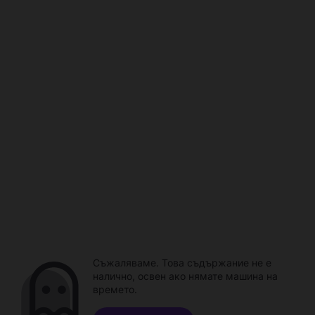
Съжаляваме. Това съдържание не е
налично, освен ако нямате машина на
времето.