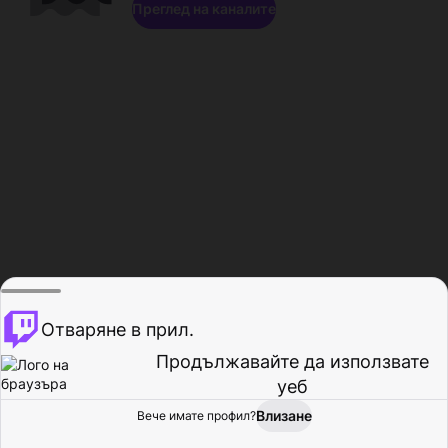
Преглед на каналите
Отваряне в прил.
Продължавайте да използвате
уеб
Влизане
Вече имате профил?
Начало
Преглед
Активност
Профил