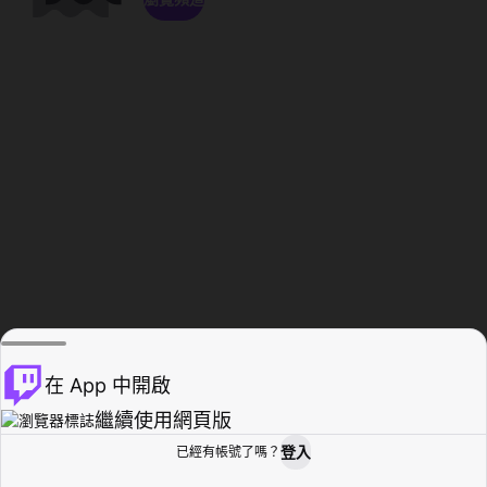
在 App 中開啟
繼續使用網頁版
登入
已經有帳號了嗎？
創作者基地
瀏覽
活動紀錄
個人檔案