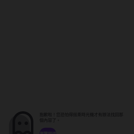
抱歉啦！您恐怕得搭乘時光機才有辦法找回那
個內容了。
瀏覽頻道