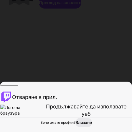
Преглед на каналите
Отваряне в прил.
Продължавайте да използвате
уеб
Влизане
Вече имате профил?
Начало
Преглед
Активност
Профил