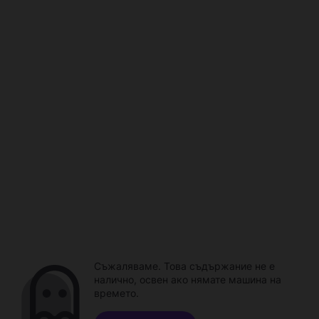
Съжаляваме. Това съдържание не е
налично, освен ако нямате машина на
времето.