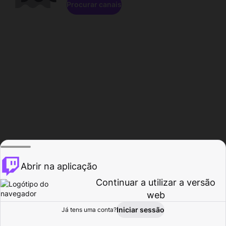
Procurar canais
Abrir na aplicação
Continuar a utilizar a versão
web
Iniciar sessão
Já tens uma conta?
Página inicial
Procurar
Atividade
Perfil