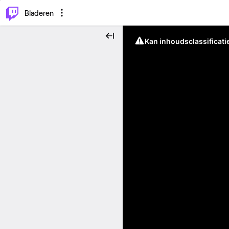
⌥
P
Bladeren
Kan inhoudsclassificati