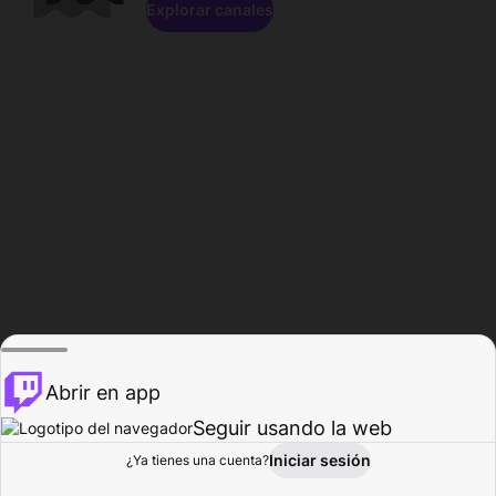
Explorar canales
Abrir en app
Seguir usando la web
Iniciar sesión
Página del
¿Ya tienes una cuenta?
Explorar
Actividad
Perfil
Creador