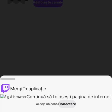
Răsfoiește canale
Mergi în aplicație
Continuă să folosești pagina de internet
Conectare
Ai deja un cont?
Acasă
Răsfoire
Activitate
Profil