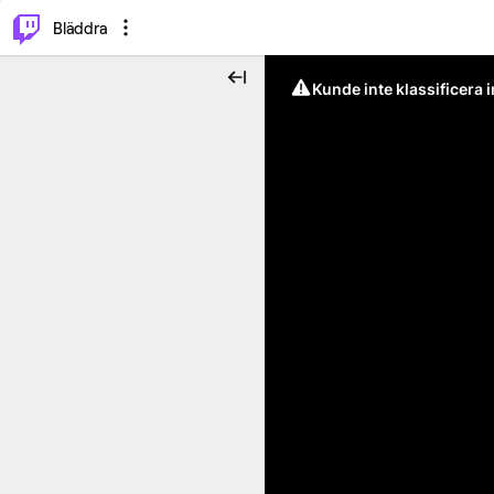
⌥
P
Bläddra
Kunde inte klassificera 