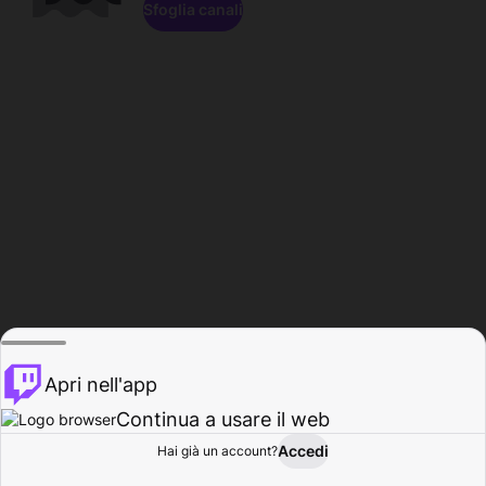
Sfoglia canali
Apri nell'app
Continua a usare il web
Accedi
Hai già un account?
Base
Sfoglia
Attività
Profilo