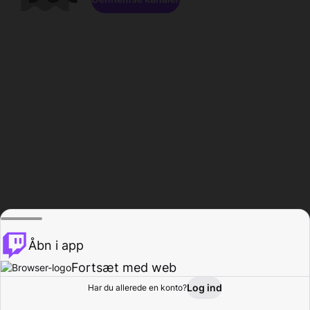
Åbn i app
Fortsæt med web
Log ind
Har du allerede en konto?
Hjem
Gennemse
Aktivitet
Profil