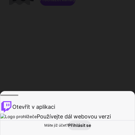
Otevřít v aplikaci
Používejte dál webovou verzi
Přihlásit se
Máte již účet?
Domů
Procházet
Aktivita
Profil