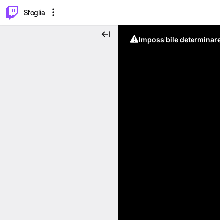
⌥
P
Sfoglia
Impossibile determinare