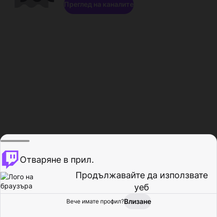
Преглед на каналите
Отваряне в прил.
Продължавайте да използвате
уеб
Влизане
Вече имате профил?
Начало
Преглед
Активност
Профил