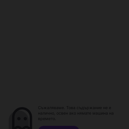
Съжаляваме. Това съдържание не е
налично, освен ако нямате машина на
времето.