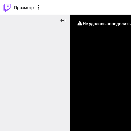
.
⌥
P
Просмотр
Не удалось определит